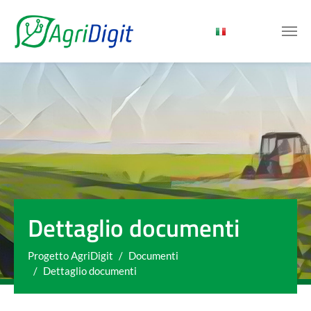
Skip to main content
Dettaglio documenti
You are here:
Progetto AgriDigit
Documenti
Dettaglio documenti