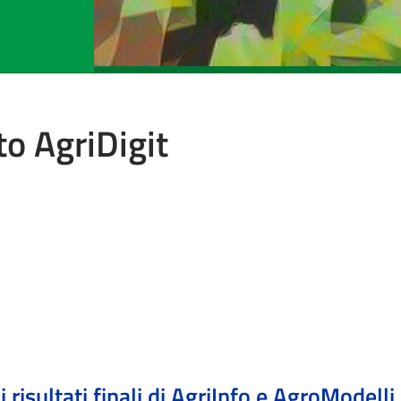
to AgriDigit
i risultati finali di AgriInfo e AgroModelli,