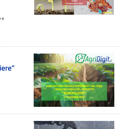
e e
liere”