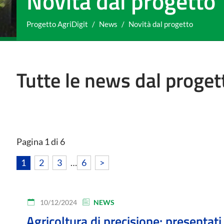
Novità dal progetto
You are here:
Progetto AgriDigit
News
Novità dal progetto
Tutte le news dal proget
Pagina 1 di 6
1
2
3
…
6
>
10/12/2024
NEWS
Agricoltura di precisione: presentati 