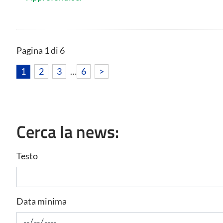
Pagina 1 di 6
1
2
3
…
6
>
Cerca la news:
Testo
Data minima