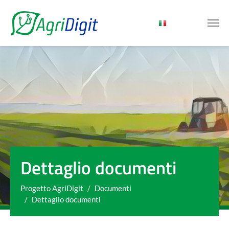
Skip to main content
Dettaglio documenti
You are here:
Progetto AgriDigit
Documenti
Dettaglio documenti